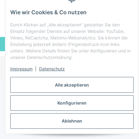
Wie wir Cookies & Co nutzen
Durch Klicken auf „Alle akzeptieren“ gestatten Sie den
Einsatz folgender Dienste auf unserer Website: YouTube,
Vimeo, ReCaptcha, Matomo-Webanalytics. Sie können die
VERTRAG WIDERRUFEN
Einstellung jederzeit ändern (Fingerabdruck-Icon links
unten). Weitere Details finden Sie unter
Konfigurieren
und in
unserer
Datenschutzerklärung
.
Impressum
|
Datenschutz
* Alle Preise inkl. gesetzlicher USt., zzgl.
Versand
Powered by
JTL-Shop
Alle akzeptieren
Konfigurieren
Ablehnen