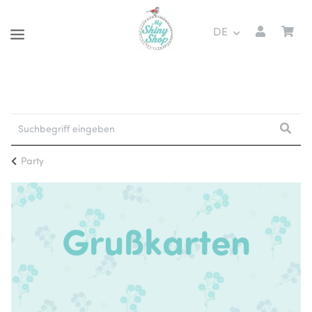
DE
Party
Grußkarten