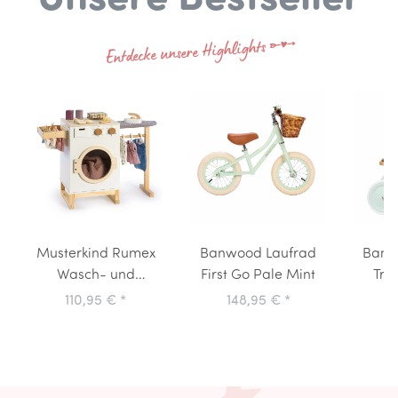
x
Entdecke unsere Highlights
Musterkind Rumex
Banwood Laufrad
Banw
Wasch- und
First Go Pale Mint
Tri
Bügelcenter
110,95 €
*
148,95 €
*
1