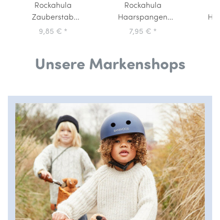
Rockahula
Rockahula
R
Zauberstab
Haarspangen
Ha
Schmetterling
Blumen
Sch
9,85 €
*
7,95 €
*
Schmetterling
P
Unsere Markenshops