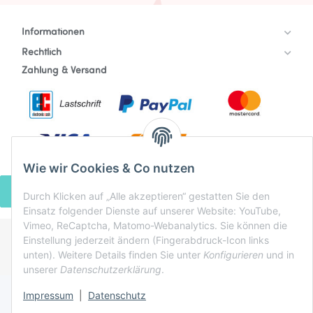
Informationen
Rechtlich
Zahlung & Versand
Wie wir Cookies & Co nutzen
VERTRAG WIDERRUFEN
Durch Klicken auf „Alle akzeptieren“ gestatten Sie den
Einsatz folgender Dienste auf unserer Website: YouTube,
Vimeo, ReCaptcha, Matomo-Webanalytics. Sie können die
Einstellung jederzeit ändern (Fingerabdruck-Icon links
* Alle Preise inkl. gesetzlicher USt., zzgl.
Versand
unten). Weitere Details finden Sie unter
Konfigurieren
und in
Powered by
JTL-Shop
unserer
Datenschutzerklärung
.
Impressum
|
Datenschutz