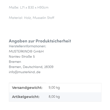
Maße: L71 x B30 x H90cm
Material: Holz, Musselin Stoff
Angaben zur Produktsicherheit
Herstellerinformationen:
MUSTERKIND® GmbH
Nantes-Straße 5
Bremen
Bremen, Deutschland, 28309
info@musterkind..de
Versandgewicht:
Produkteigenschaft
Wert
9,00 kg
Artikelgewicht:
8,00
kg