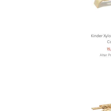
Kinder Xyl
C
15
Alter P