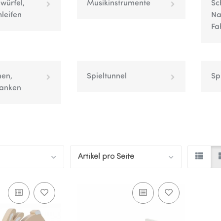
nwürfel,
Musikinstrumente
Sc
leifen
Na
Fa
en,
Spieltunnel
Sp
anken
Artikel pro Seite