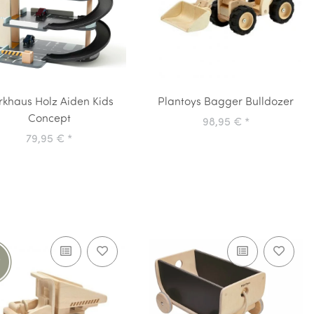
rkhaus Holz Aiden Kids
Plantoys Bagger Bulldozer
Concept
98,95 €
*
79,95 €
*