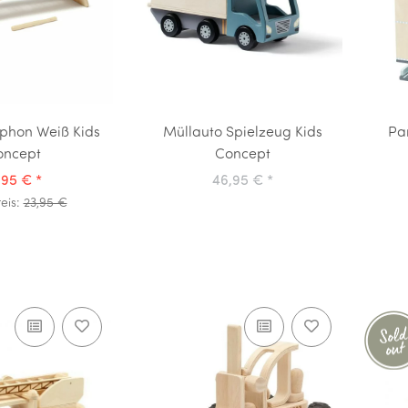
ophon Weiß Kids
Müllauto Spielzeug Kids
Pa
oncept
Concept
,95 €
*
46,95 €
*
reis:
23,95 €