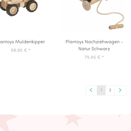
lantoys Muldenkipper
Plantoys Nachziehwagen -
Natur Schwarz
98,95 €
*
79,95 €
*
1
2