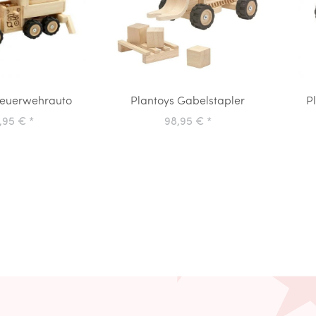
Feuerwehrauto
Plantoys Gabelstapler
P
9,95 €
*
98,95 €
*