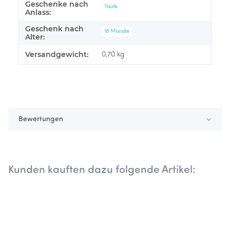
Geschenke nach
Produkteigenschaft
Wert
Taufe
Anlass:
Geschenk nach
18 Monate
Alter:
Versandgewicht:
0,70 kg
Bewertungen
Kunden kauften dazu folgende Artikel: