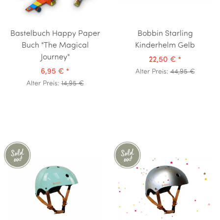
Bastelbuch Happy Paper
Bobbin Starling
Buch "The Magical
Kinderhelm Gelb
Journey"
22,50 €
*
6,95 €
*
Alter Preis:
44,95 €
Alter Preis:
14,95 €