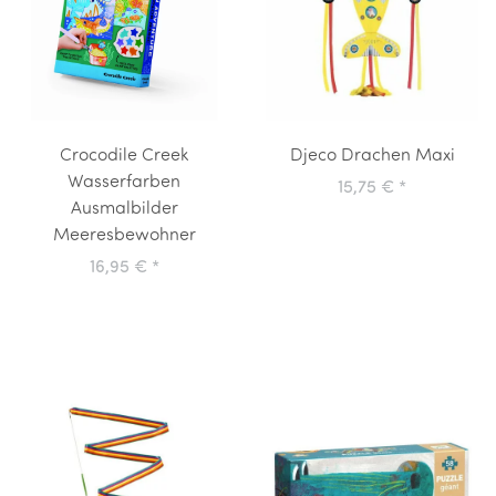
Crocodile Creek
Djeco Drachen Maxi
Wasserfarben
15,75 €
*
Ausmalbilder
Meeresbewohner
16,95 €
*