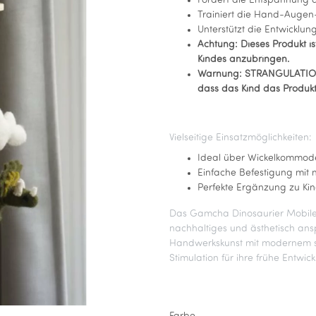
Fördert die Entspannung 
Trainiert die Hand-Augen
Unterstützt die Entwicklun
Achtung: Dieses Produkt is
Kindes anzubringen.
Warnung: STRANGULATIONS
dass das Kind das Produkt 
Vielseitige Einsatzmöglichkeiten:
Ideal über Wickelkommod
Einfache Befestigung mit m
Perfekte Ergänzung zu Ki
Das Gamcha Dinosaurier Mobile i
nachhaltiges und ästhetisch ans
Handwerkskunst mit modernem sk
Stimulation für ihre frühe Entwick