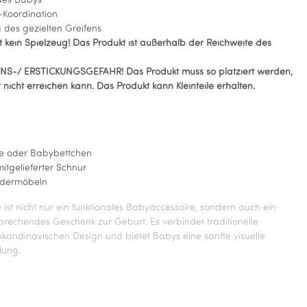
des Babys
-Koordination
g des gezielten Greifens
t kein Spielzeug! Das Produkt ist außerhalb der Reichweite des
-/ ERSTICKUNGSGEFAHR! Das Produkt muss so platziert werden,
nicht erreichen kann. Das Produkt kann Kleinteile erhalten.
e oder Babybettchen
itgelieferter Schnur
ndermöbeln
st nicht nur ein funktionales Babyaccessoire, sondern auch ein
prechendes Geschenk zur Geburt. Es verbindet traditionelle
andinavischen Design und bietet Babys eine sanfte visuelle
lung.