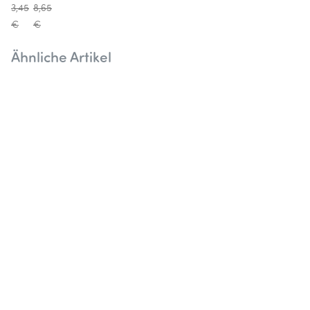
3,45
8,65
€
€
Ähnliche Artikel