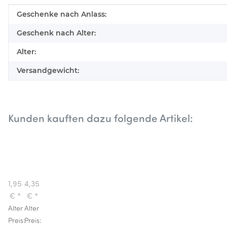
Produkteigenschaft
Wert
Geschenke nach Anlass:
Geschenk nach Alter:
Alter:
Versandgewicht:
Kunden kauften dazu folgende Artikel:
Studio
Rockahula
Stationery
Kids
Washi
Haargummis
1,95
4,35
Tape
Sorbet
€
*
€
*
Panther
Rainbow
Alter
Alter
Regenbogen
Preis:
Preis: