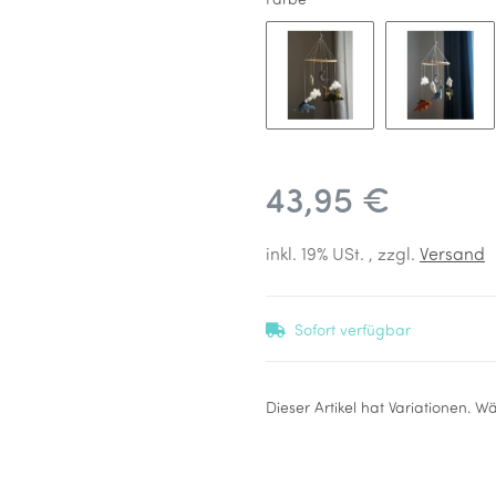
Farbe
Blau Grün Braun
Blau G
43,95 €
inkl. 19% USt. , zzgl.
Versand
Sofort verfügbar
x
Dieser Artikel hat Variationen. W