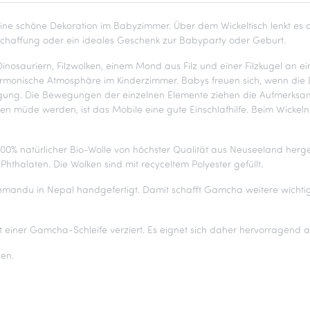
st es eine schöne Dekoration im Babyzimmer. Über dem Wickeltisch lenkt
Anschaffung oder ein ideales Geschenk zur Babyparty oder Geburt.
inosauriern, Filzwolken, einem Mond aus Filz und einer Filzkugel an
s harmonische Atmosphäre im Kinderzimmer. Babys freuen sich, wenn d
wegung. Die Bewegungen der einzelnen Elemente ziehen die Aufmerks
en müde werden, ist das Mobile eine gute Einschlafhilfe. Beim Wickel
100% natürlicher Bio-Wolle von höchster Qualität aus Neuseeland hergest
Phthalaten. Die Wolken sind mit recyceltem Polyester gefüllt.
ndu in Nepal handgefertigt. Damit schafft Gamcha weitere wichtige 
 einer Gamcha-Schleife verziert. Es eignet sich daher hervorragend a
hen.