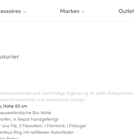
essoires
Marken
Outlet
aurier
ne bezaubernde und nachhaltige Ergänzung für jedes Babyzimmer.
eint Funktionalität und ästhetisches Design:
, Höhe 50 cm
 neuseeländische Bio-Wolle
rfen, in Nepal handgefertigt
aus Filz, 3 Filzwolken, 1 Filzmond, 1 Filzkugel
mbus Ring mit reißfesten Nylonfäden