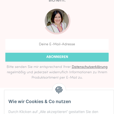
sichern.
ABONNIEREN
Bitte senden Sie mir entsprechend Ihrer
Datenschutzerklärung
regelmäßig und jederzeit widerruflich Informationen zu Ihrem
Produktsortiment per E-Mail zu.
Informationen
Wie wir Cookies & Co nutzen
Rechtlich
Durch Klicken auf „Alle akzeptieren“ gestatten Sie den
Zahlung & Versand