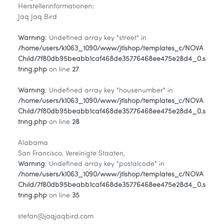
Herstellerinformationen:
Jaq Jaq Bird
Warning
: Undefined array key "street" in
/home/users/k1063_1090/www/jtlshop/templates_c/NOVA
Child/7f80db95beabb1caf468de35776468ee475e28d4_0.s
tring.php
on line
27
Warning
: Undefined array key "housenumber" in
/home/users/k1063_1090/www/jtlshop/templates_c/NOVA
Child/7f80db95beabb1caf468de35776468ee475e28d4_0.s
tring.php
on line
28
Alabama
San Francisco, Vereinigte Staaten,
Warning
: Undefined array key "postalcode" in
/home/users/k1063_1090/www/jtlshop/templates_c/NOVA
Child/7f80db95beabb1caf468de35776468ee475e28d4_0.s
tring.php
on line
35
stefan@jaqjaqbird.com