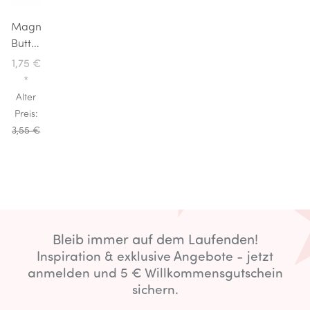
Magnetischer
Butterstix
Kreidehalter
1,75 €
*
Alter
Preis:
3,55 €
Bleib immer auf dem Laufenden!
Inspiration & exklusive Angebote - jetzt
anmelden und 5 € Willkommensgutschein
sichern.