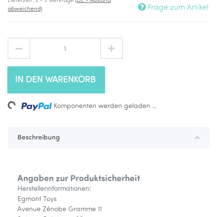
Lieferzeit:
2 - 3 Werktage
(DE - Ausland
Frage zum Artikel
abweichend)
IN DEN WARENKORB
ng...
Komponenten werden geladen ...
Beschreibung
Angaben zur Produktsicherheit
Herstellerinformationen:
Egmont Toys
Avenue Zénobe Gramme 11