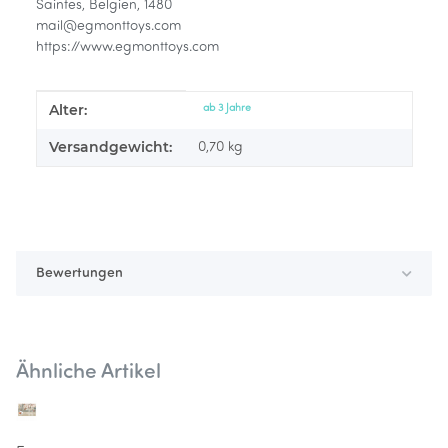
Saintes, Belgien, 1480
mail@egmonttoys.com
https://www.egmonttoys.com
Alter:
Produkteigenschaft
Wert
ab 3 Jahre
Versandgewicht:
0,70 kg
Bewertungen
Ähnliche Artikel