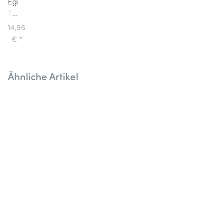
Egmont
Toys
Riesenpuzzle
14,95
Bodenpuzzel
€
*
Hasenfamilie
Ähnliche Artikel