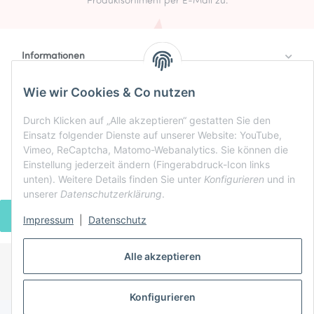
Produktsortiment per E-Mail zu.
Informationen
Rechtlich
Wie wir Cookies & Co nutzen
Zahlung & Versand
Durch Klicken auf „Alle akzeptieren“ gestatten Sie den
Einsatz folgender Dienste auf unserer Website: YouTube,
Vimeo, ReCaptcha, Matomo-Webanalytics. Sie können die
Einstellung jederzeit ändern (Fingerabdruck-Icon links
unten). Weitere Details finden Sie unter
Konfigurieren
und in
unserer
Datenschutzerklärung
.
VERTRAG WIDERRUFEN
Impressum
|
Datenschutz
Alle akzeptieren
* Alle Preise inkl. gesetzlicher USt., zzgl.
Versand
Powered by
JTL-Shop
Konfigurieren