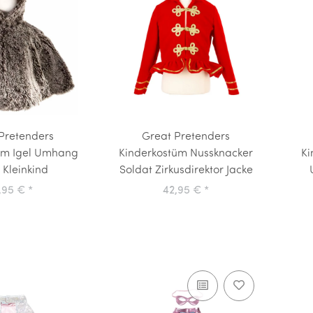
Pretenders
Great Pretenders
üm Igel Umhang
Kinderkostüm Nussknacker
Ki
Kleinkind
Soldat Zirkusdirektor Jacke
,95 €
*
42,95 €
*