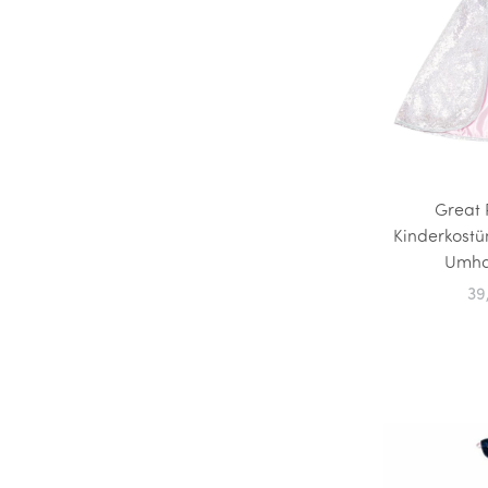
Great 
Kinderkostü
Umha
39