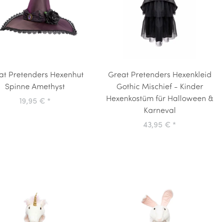
at Pretenders Hexenhut
Great Pretenders Hexenkleid
Spinne Amethyst
Gothic Mischief - Kinder
Hexenkostüm für Halloween &
19,95 €
*
Karneval
43,95 €
*