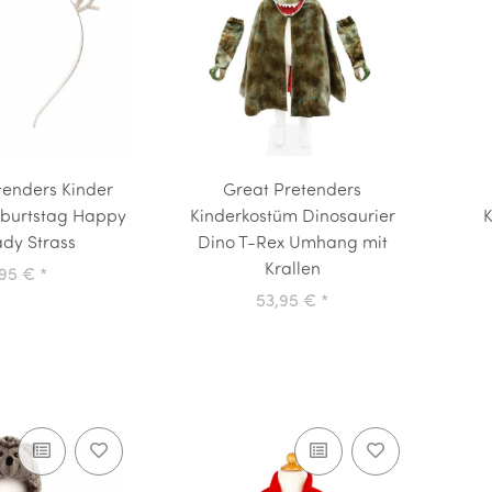
tenders Kinder
Great Pretenders
eburtstag Happy
Kinderkostüm Dinosaurier
K
ady Strass
Dino T-Rex Umhang mit
Krallen
,95 €
*
53,95 €
*