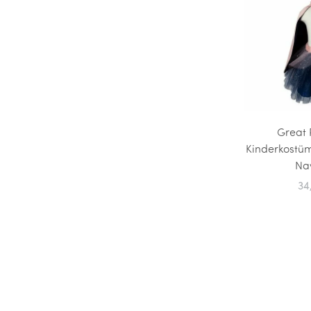
Great 
Kinderkostüm
Na
34