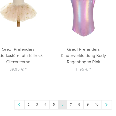
Great Pretenders
Great Pretenders
derkostüm Tutu Tüllrock
Kinderverkleidung Body
Glitzersterne
Regenbogen Pink
39,95 €
*
11,95 €
*
2
3
4
5
6
7
8
9
10