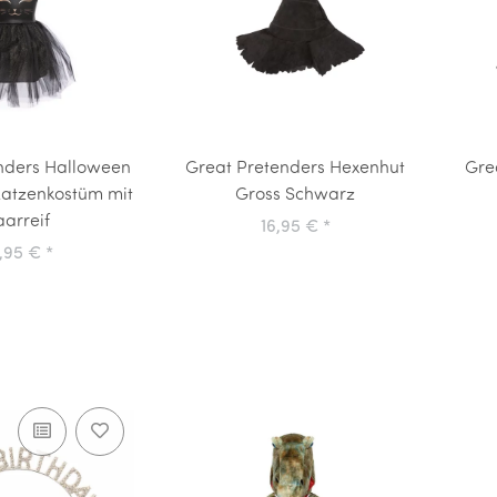
nders Halloween
Great Pretenders Hexenhut
Gre
atzenkostüm mit
Gross Schwarz
arreif
16,95 €
*
,95 €
*