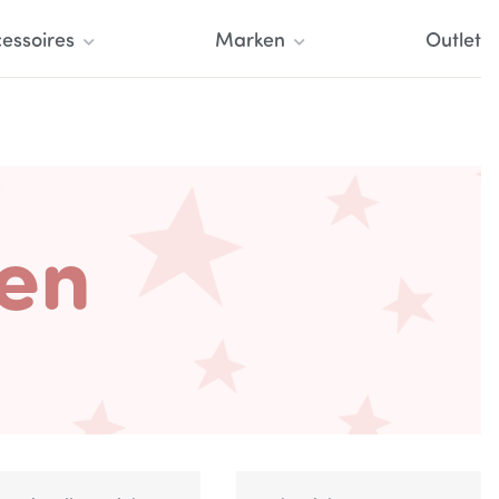
essoires
Marken
Outlet
len