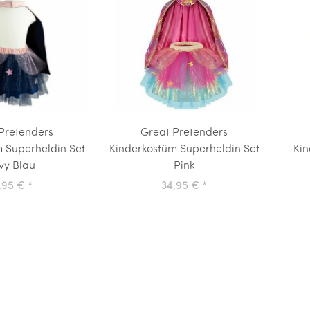
Pretenders
Great Pretenders
 Superheldin Set
Kinderkostüm Superheldin Set
Kin
vy Blau
Pink
,95 €
*
34,95 €
*