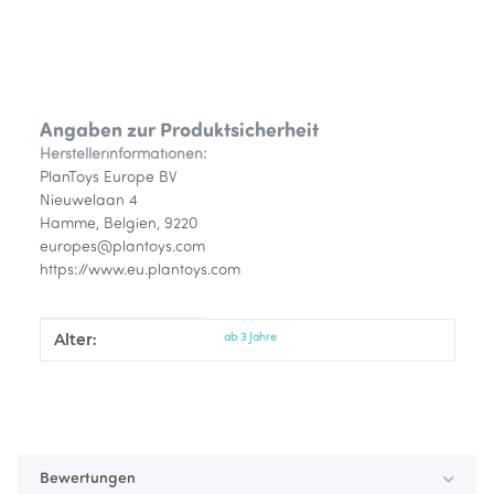
Angaben zur Produktsicherheit
Herstellerinformationen:
PlanToys Europe BV
Nieuwelaan 4
Hamme, Belgien, 9220
europes@plantoys.com
https://www.eu.plantoys.com
Alter:
Produkteigenschaft
Wert
ab 3 Jahre
Bewertungen