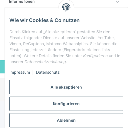
Informationen
Rechtlich
Zahlung & Versand
Wie wir Cookies & Co nutzen
Durch Klicken auf „Alle akzeptieren“ gestatten Sie den
Einsatz folgender Dienste auf unserer Website: YouTube,
Vimeo, ReCaptcha, Matomo-Webanalytics. Sie können die
Einstellung jederzeit ändern (Fingerabdruck-Icon links
unten). Weitere Details finden Sie unter
Konfigurieren
und in
unserer
Datenschutzerklärung
.
VERTRAG WIDERRUFEN
Impressum
|
Datenschutz
Alle akzeptieren
* Alle Preise inkl. gesetzlicher USt., zzgl.
Versand
Powered by
JTL-Shop
Konfigurieren
Ablehnen