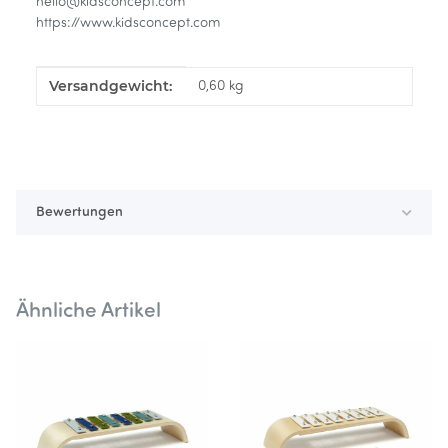
hello@kidsconcept.com
https://www.kidsconcept.com
Versandgewicht:
Produkteigenschaft
Wert
0,60 kg
Bewertungen
Ähnliche Artikel