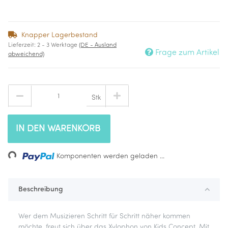
Knapper Lagerbestand
Lieferzeit:
2 - 3 Werktage
(DE - Ausland
Frage zum Artikel
abweichend)
Stk
IN DEN WARENKORB
ding...
Komponenten werden geladen ...
Beschreibung
Wer dem Musizieren Schritt für Schritt näher kommen
möchte, freut sich über das Xylophon von Kids Concept. Mit