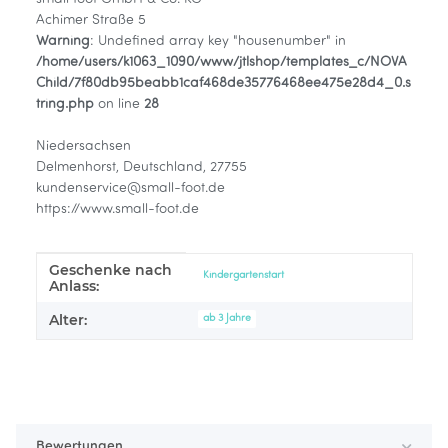
Achimer Straße 5
Warning
: Undefined array key "housenumber" in
/home/users/k1063_1090/www/jtlshop/templates_c/NOVA
Child/7f80db95beabb1caf468de35776468ee475e28d4_0.s
tring.php
on line
28
Niedersachsen
Delmenhorst, Deutschland, 27755
kundenservice@small-foot.de
https://www.small-foot.de
Geschenke nach
Produkteigenschaft
Wert
Kindergartenstart
Anlass:
Alter:
ab 3 Jahre
Bewertungen