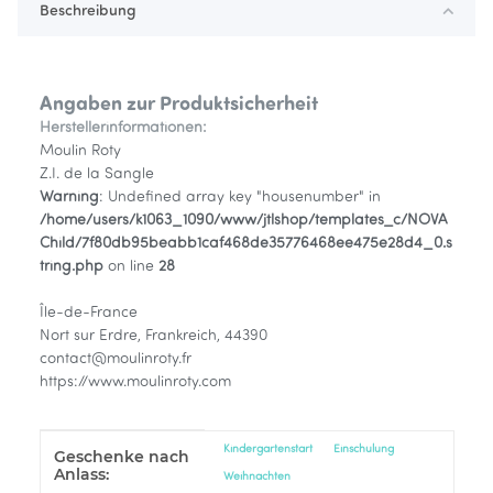
Beschreibung
Angaben zur Produktsicherheit
Herstellerinformationen:
Moulin Roty
Z.I. de la Sangle
Warning
: Undefined array key "housenumber" in
/home/users/k1063_1090/www/jtlshop/templates_c/NOVA
Child/7f80db95beabb1caf468de35776468ee475e28d4_0.s
tring.php
on line
28
Île-de-France
Nort sur Erdre, Frankreich, 44390
contact@moulinroty.fr
https://www.moulinroty.com
Produkteigenschaft
Wert
Kindergartenstart
Einschulung
Geschenke nach
Anlass:
Weihnachten