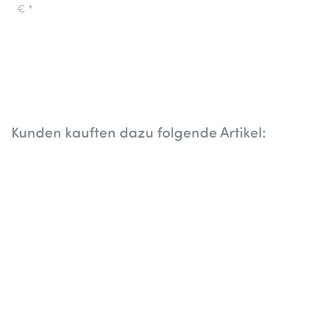
'Les
€
*
Rosalies'
Kunden kauften dazu folgende Artikel: