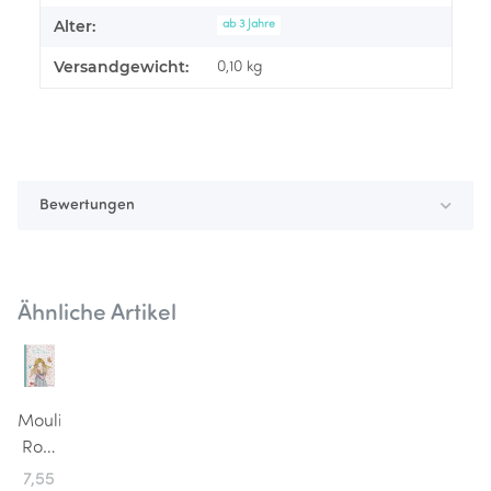
Alter:
ab 3 Jahre
Versandgewicht:
0,10 kg
Bewertungen
Ähnliche Artikel
Moulin
Roty
Malbuch
7,55