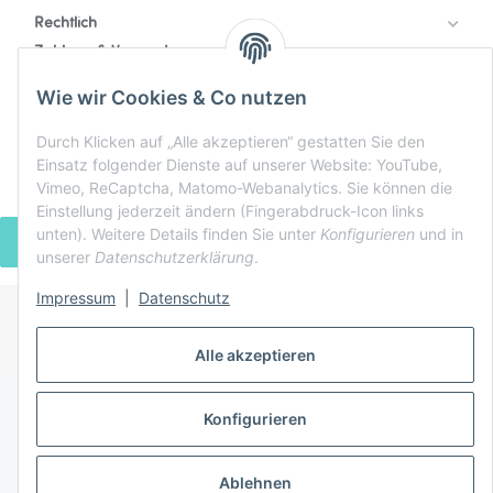
Rechtlich
Zahlung & Versand
Wie wir Cookies & Co nutzen
Durch Klicken auf „Alle akzeptieren“ gestatten Sie den
Einsatz folgender Dienste auf unserer Website: YouTube,
Vimeo, ReCaptcha, Matomo-Webanalytics. Sie können die
Einstellung jederzeit ändern (Fingerabdruck-Icon links
unten). Weitere Details finden Sie unter
Konfigurieren
und in
VERTRAG WIDERRUFEN
unserer
Datenschutzerklärung
.
Impressum
|
Datenschutz
* Alle Preise inkl. gesetzlicher USt., zzgl.
Versand
Alle akzeptieren
Powered by
JTL-Shop
Konfigurieren
Ablehnen