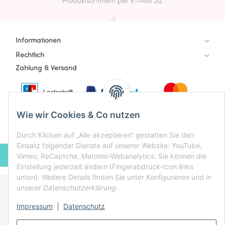
Produktsortiment per E-Mail zu.
Informationen
Rechtlich
Zahlung & Versand
Wie wir Cookies & Co nutzen
Durch Klicken auf „Alle akzeptieren“ gestatten Sie den
Einsatz folgender Dienste auf unserer Website: YouTube,
VERTRAG WIDERRUFEN
Vimeo, ReCaptcha, Matomo-Webanalytics. Sie können die
Einstellung jederzeit ändern (Fingerabdruck-Icon links
unten). Weitere Details finden Sie unter
Konfigurieren
und in
unserer
Datenschutzerklärung
.
* Alle Preise inkl. gesetzlicher USt., zzgl.
Versand
Impressum
|
Datenschutz
Powered by
JTL-Shop