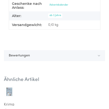
Geschenke nach
Produkteigenschaft
Wert
Adventskalender
Anlass:
Alter:
ab 3 Jahre
Versandgewicht:
0,10 kg
Bewertungen
Ähnliche Artikel
Krima