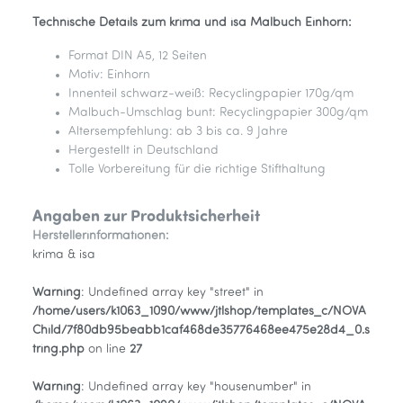
Technische Details zum krima und isa Malbuch Einhorn:
Format DIN A5, 12 Seiten
Motiv: Einhorn
Innenteil schwarz-weiß: Recyclingpapier 170g/qm
Malbuch-Umschlag bunt: Recyclingpapier 300g/qm
Altersempfehlung: ab 3 bis ca. 9 Jahre
Hergestellt in Deutschland
Tolle Vorbereitung für die richtige Stifthaltung
Angaben zur Produktsicherheit
Herstellerinformationen:
krima & isa
Warning
: Undefined array key "street" in
/home/users/k1063_1090/www/jtlshop/templates_c/NOVA
Child/7f80db95beabb1caf468de35776468ee475e28d4_0.s
tring.php
on line
27
Warning
: Undefined array key "housenumber" in