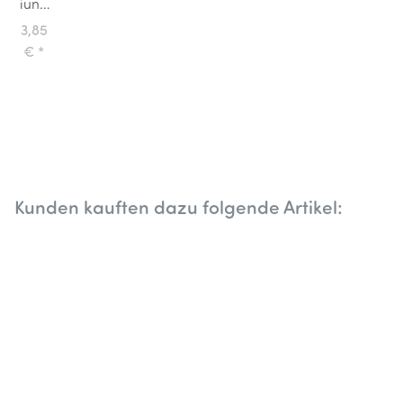
iund
Isa
3,85
Malbuch
€
*
Nussknacker
Kunden kauften dazu folgende Artikel: