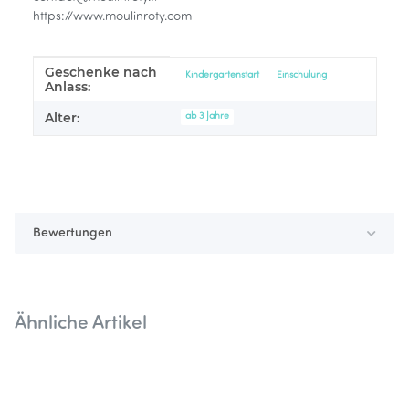
https://www.moulinroty.com
Geschenke nach
Produkteigenschaft
Wert
Kindergartenstart
Einschulung
Anlass:
Alter:
ab 3 Jahre
Bewertungen
Ähnliche Artikel