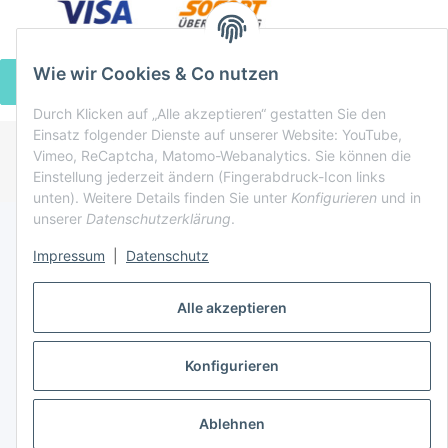
Wie wir Cookies & Co nutzen
VERTRAG WIDERRUFEN
Durch Klicken auf „Alle akzeptieren“ gestatten Sie den
Einsatz folgender Dienste auf unserer Website: YouTube,
Vimeo, ReCaptcha, Matomo-Webanalytics. Sie können die
* Alle Preise inkl. gesetzlicher USt., zzgl.
Versand
Einstellung jederzeit ändern (Fingerabdruck-Icon links
Powered by
JTL-Shop
unten). Weitere Details finden Sie unter
Konfigurieren
und in
unserer
Datenschutzerklärung
.
Impressum
|
Datenschutz
Alle akzeptieren
Konfigurieren
Ablehnen