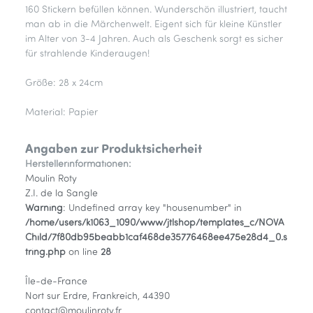
160 Stickern befüllen können. Wunderschön illustriert, taucht
man ab in die Märchenwelt. Eigent sich für kleine Künstler
im Alter von 3-4 Jahren. Auch als Geschenk sorgt es sicher
für strahlende Kinderaugen!
Größe: 28 x 24cm
Material: Papier
Angaben zur Produktsicherheit
Herstellerinformationen:
Moulin Roty
Z.I. de la Sangle
Warning
: Undefined array key "housenumber" in
/home/users/k1063_1090/www/jtlshop/templates_c/NOVA
Child/7f80db95beabb1caf468de35776468ee475e28d4_0.s
tring.php
on line
28
Île-de-France
Nort sur Erdre, Frankreich, 44390
contact@moulinroty.fr