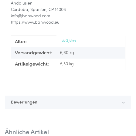
Andalusien
Córdoba, Spanien, CP 14008
info@banwood.com
https://www.banwood.eu
Alter:
Produkteigenschaft
Wert
ab 2 Jahre
Versandgewicht:
6,60 kg
Artikelgewicht:
5,30
kg
Bewertungen
Ähnliche Artikel