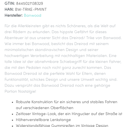
GTIN:
8445027138329
HAN:
BW-TRIKE-PMINT
Hersteller:
Banwood
Für die Allerkleinsten gibt es nichts Schöneres, als die Welt auf
drei Rädern zu erkunden. Das hippste Gefährt für dieses
Abenteuer ist aus unserer Sicht das Dreirad/ Trike von Banwood.
Wie immer bei Banwood, besticht das Dreirad mit seinem
minimalistischen skandinavischen Design und seiner
hochwertigen Verarbeitung mit nachhaltigen Materialien. Eine
tolle Idee ist der abnehmbare Schiebegriff für die kleinen Fahrer,
die mit den Pedalen noch nicht ganz zurecht kommen. Das
Banwood Dreirad ist die perfekte Wahl für Eltern, denen
Funktionalität, schickes Design und unsere Umwelt wichtig sind.
Dazu versprüht das Banwood Dreirad noch eine gehörige
Portion Nostalgie!
Robuste Konstruktion für ein sicheres und stabiles Fahren
auf verschiedenen Oberflächen
Zeitloser Vintage-Look, der ein Hingucker auf der Straße ist
Höhenverstellbare Lenkstange
Widerstandsfähige Gummireifen im Vintage Design