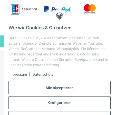
Wie wir Cookies & Co nutzen
Durch Klicken auf „Alle akzeptieren“ gestatten Sie den
VERTRAG WIDERRUFEN
Einsatz folgender Dienste auf unserer Website: YouTube,
Vimeo, ReCaptcha, Matomo-Webanalytics. Sie können die
Einstellung jederzeit ändern (Fingerabdruck-Icon links
unten). Weitere Details finden Sie unter
Konfigurieren
und in
* Alle Preise inkl. gesetzlicher USt., zzgl.
Versand
unserer
Datenschutzerklärung
.
Powered by
JTL-Shop
Impressum
|
Datenschutz
Alle akzeptieren
Konfigurieren