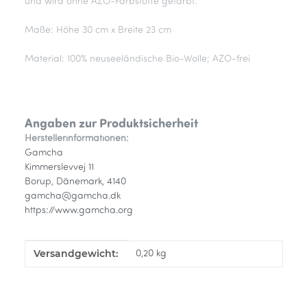
und wird ohne AZO-Farbstoffe gefärbt.
Maße: Höhe 30 cm x Breite 23 cm
Material: 100% neuseeländische Bio-Wolle; AZO-frei
Angaben zur Produktsicherheit
Herstellerinformationen:
Gamcha
Kimmerslevvej 11
Borup, Dänemark, 4140
gamcha@gamcha.dk
https://www.gamcha.org
Versandgewicht:
Produkteigenschaft
Wert
0,20 kg