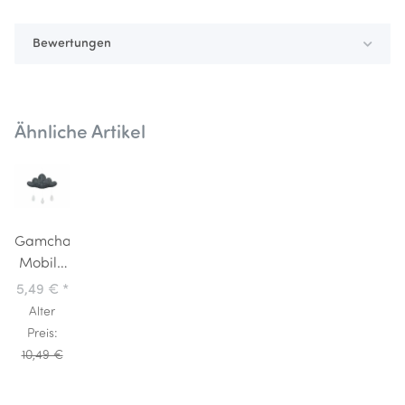
Bewertungen
Ähnliche Artikel
Gamcha
Mobile
Wolke
5,49 €
*
mit
Alter
Tropfen
Preis:
Natur
10,49 €
Grau