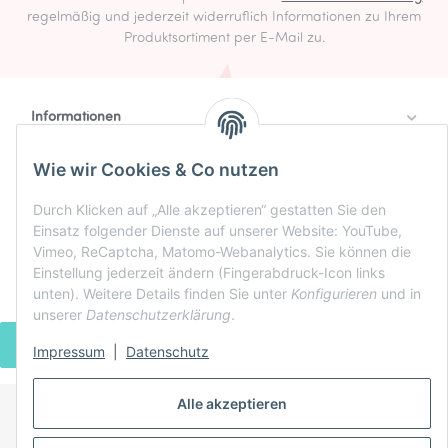
regelmäßig und jederzeit widerruflich Informationen zu Ihrem
Produktsortiment per E-Mail zu.
Informationen
Rechtlich
Wie wir Cookies & Co nutzen
Zahlung & Versand
Durch Klicken auf „Alle akzeptieren“ gestatten Sie den
Einsatz folgender Dienste auf unserer Website: YouTube,
Vimeo, ReCaptcha, Matomo-Webanalytics. Sie können die
Einstellung jederzeit ändern (Fingerabdruck-Icon links
unten). Weitere Details finden Sie unter
Konfigurieren
und in
unserer
Datenschutzerklärung
.
VERTRAG WIDERRUFEN
Impressum
|
Datenschutz
Alle akzeptieren
* Alle Preise inkl. gesetzlicher USt., zzgl.
Versand