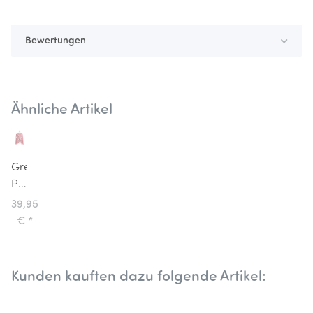
Bewertungen
Ähnliche Artikel
Great
Pretenders
Kinderverkleidung
39,95
Umhang
€
*
Cape
Pink
Kunden kauften dazu folgende Artikel: