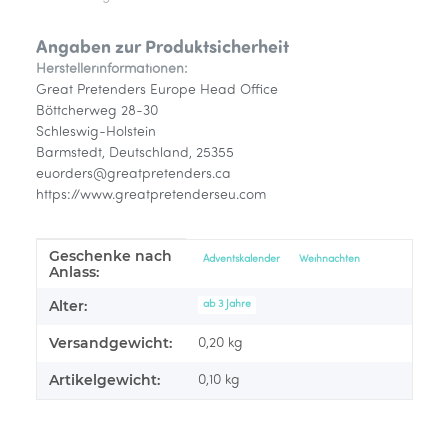
Angaben zur Produktsicherheit
Herstellerinformationen:
Great Pretenders Europe Head Office
Böttcherweg 28-30
Schleswig-Holstein
Barmstedt, Deutschland, 25355
euorders@greatpretenders.ca
https://www.greatpretenderseu.com
Geschenke nach
Produkteigenschaft
Wert
Adventskalender
Weihnachten
Anlass:
Alter:
ab 3 Jahre
Versandgewicht:
0,20 kg
Artikelgewicht:
0,10
kg