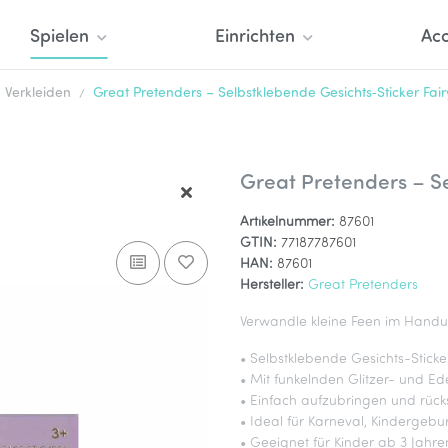
Spielen
Einrichten
Acc
Verkleiden
Great Pretenders – Selbstklebende Gesichts‑Sticker Fair
Great Pretenders – Se
Artikelnummer:
87601
GTIN:
77187787601
HAN:
87601
Hersteller:
Great Pretenders
Verwandle kleine Feen im Hand
• Selbstklebende Gesichts-Stick
• Mit funkelnden Glitzer- und Ede
• Einfach aufzubringen und rück
• Ideal für Karneval, Kindergebur
• Geeignet für Kinder ab 3 Jahre