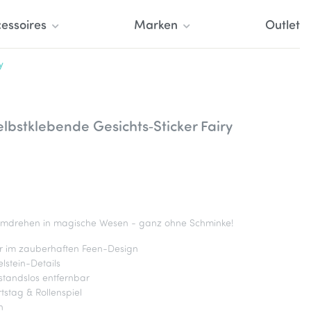
essoires
Marken
Outlet
y
lbstklebende Gesichts‑Sticker Fairy
umdrehen in magische Wesen - ganz ohne Schminke!
er im zauberhaften Feen-Design
lstein-Details
standslos entfernbar
tstag & Rollenspiel
n