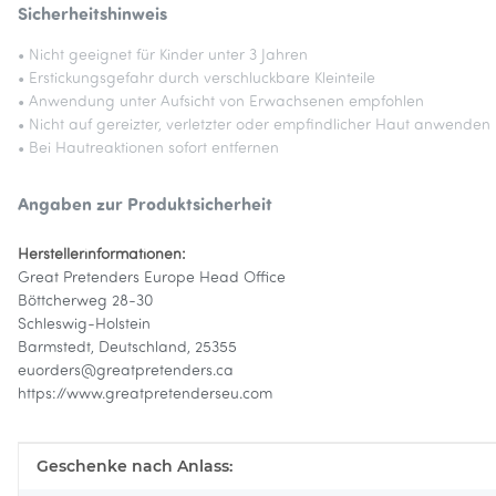
Sicherheitshinweis
• Nicht geeignet für Kinder unter 3 Jahren
• Erstickungsgefahr durch verschluckbare Kleinteile
• Anwendung unter Aufsicht von Erwachsenen empfohlen
• Nicht auf gereizter, verletzter oder empfindlicher Haut anwenden
• Bei Hautreaktionen sofort entfernen
Angaben zur Produktsicherheit
Herstellerinformationen:
Great Pretenders Europe Head Office
Böttcherweg 28-30
Schleswig-Holstein
Barmstedt, Deutschland, 25355
euorders@greatpretenders.ca
https://www.greatpretenderseu.com
Produkteigenschaft
Wert
Geschenke nach Anlass: