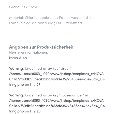
Größe: 33 x 33cm
Material: Chlorfrei gebleichtes Papier, wasserlösliche
Farbe, biologisch abbaubar, FSC - zertifiziert
Angaben zur Produktsicherheit
Herstellerinformationen:
krima & isa
Warning
: Undefined array key "street" in
/home/users/k1063_1090/www/jtlshop/templates_c/NOVA
Child/7f80db95beabb1caf468de35776468ee475e28d4_0.s
tring.php
on line
27
Warning
: Undefined array key "housenumber" in
/home/users/k1063_1090/www/jtlshop/templates_c/NOVA
Child/7f80db95beabb1caf468de35776468ee475e28d4_0.s
tring.php
on line
28