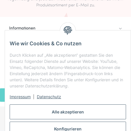
Produktsortiment per E-Mail zu.
Informationen
Rechtlich
Wie wir Cookies & Co nutzen
Zahlung & Versand
Durch Klicken auf „Alle akzeptieren“ gestatten Sie den
Einsatz folgender Dienste auf unserer Website: YouTube,
Vimeo, ReCaptcha, Matomo-Webanalytics. Sie können die
Einstellung jederzeit ändern (Fingerabdruck-Icon links
unten). Weitere Details finden Sie unter
Konfigurieren
und in
unserer
Datenschutzerklärung
.
VERTRAG WIDERRUFEN
Impressum
|
Datenschutz
Alle akzeptieren
* Alle Preise inkl. gesetzlicher USt., zzgl.
Versand
Powered by
JTL-Shop
Konfigurieren