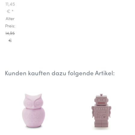
Eulen
11,45
Spardose
€
*
Rosa
Alter
Preis:
14,95
€
Kunden kauften dazu folgende Artikel: