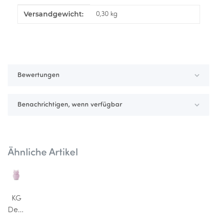
Versandgewicht:
Produkteigenschaft
Wert
0,30 kg
Bewertungen
Benachrichtigen, wenn verfügbar
Ähnliche Artikel
KG
Design