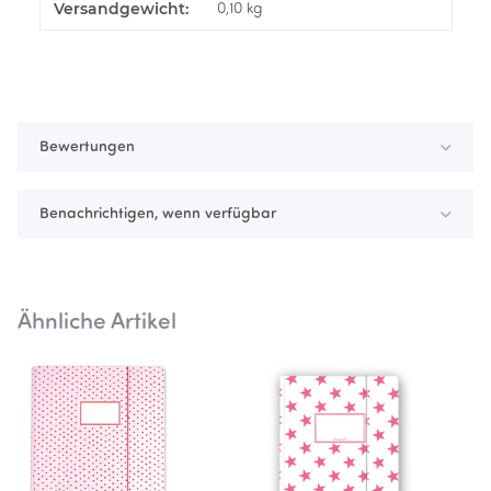
Versandgewicht:
Produkteigenschaft
Wert
0,10 kg
Bewertungen
Benachrichtigen, wenn verfügbar
Ähnliche Artikel