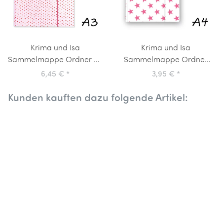
Krima und Isa
Krima und Isa
Sammelmappe Ordner A3
Sammelmappe Ordner
Tupfer Rosa
A4 Sterne Pink Weiß
6,45 €
*
3,95 €
*
Kunden kauften dazu folgende Artikel: