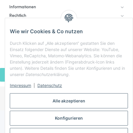
Informationen
Rechtlich
Zahlung & Versand
Wie wir Cookies & Co nutzen
Durch Klicken auf „Alle akzeptieren“ gestatten Sie den
Einsatz folgender Dienste auf unserer Website: YouTube,
Vimeo, ReCaptcha, Matomo-Webanalytics. Sie können die
Einstellung jederzeit ändern (Fingerabdruck-Icon links
unten). Weitere Details finden Sie unter
Konfigurieren
und in
unserer
Datenschutzerklärung
.
VERTRAG WIDERRUFEN
Impressum
|
Datenschutz
* Alle Preise inkl. gesetzlicher USt., zzgl.
Versand
Alle akzeptieren
Powered by
JTL-Shop
Konfigurieren