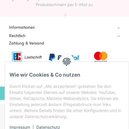
Produktsortiment per E-Mail zu.
Informationen
Rechtlich
Zahlung & Versand
Wie wir Cookies & Co nutzen
Durch Klicken auf „Alle akzeptieren“ gestatten Sie den
Einsatz folgender Dienste auf unserer Website: YouTube,
VERTRAG WIDERRUFEN
Vimeo, ReCaptcha, Matomo-Webanalytics. Sie können die
Einstellung jederzeit ändern (Fingerabdruck-Icon links
unten). Weitere Details finden Sie unter
Konfigurieren
und in
unserer
Datenschutzerklärung
.
* Alle Preise inkl. gesetzlicher USt., zzgl.
Versand
Powered by
JTL-Shop
Impressum
|
Datenschutz