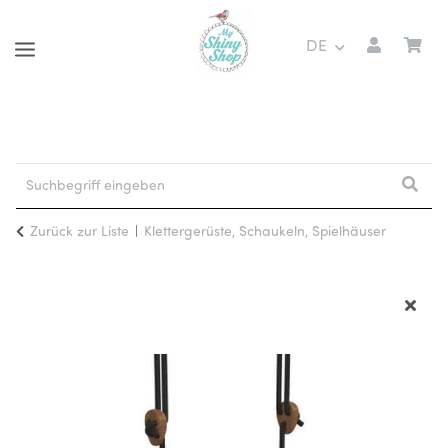
DE
Zurück zur Liste
Klettergerüste, Schaukeln, Spielhäuser