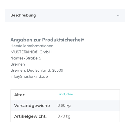
Beschreibung
Angaben zur Produktsicherheit
Herstellerinformationen:
MUSTERKIND® GmbH
Nantes-Straße 5
Bremen
Bremen, Deutschland, 28309
info@musterkind..de
Alter:
Produkteigenschaft
Wert
ab 3 Jahre
Versandgewicht:
0,80 kg
Artikelgewicht:
0,70
kg