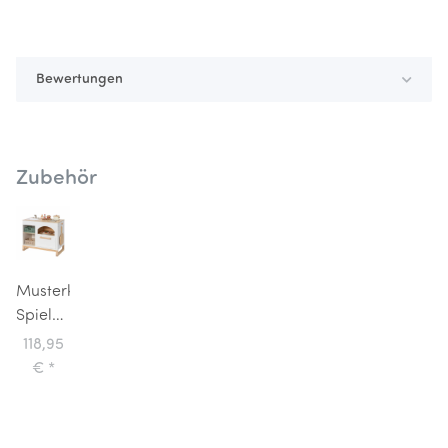
Bewertungen
Zubehör
Musterkind
Spielküche
mit
118,95
Pizzaofen
€
*
Taxus