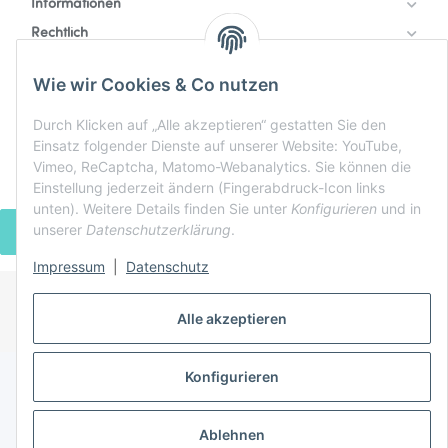
Informationen
Rechtlich
Zahlung & Versand
Wie wir Cookies & Co nutzen
Durch Klicken auf „Alle akzeptieren“ gestatten Sie den
Einsatz folgender Dienste auf unserer Website: YouTube,
Vimeo, ReCaptcha, Matomo-Webanalytics. Sie können die
Einstellung jederzeit ändern (Fingerabdruck-Icon links
unten). Weitere Details finden Sie unter
Konfigurieren
und in
unserer
Datenschutzerklärung
.
VERTRAG WIDERRUFEN
Impressum
|
Datenschutz
Alle akzeptieren
* Alle Preise inkl. gesetzlicher USt., zzgl.
Versand
Powered by
JTL-Shop
Konfigurieren
Ablehnen