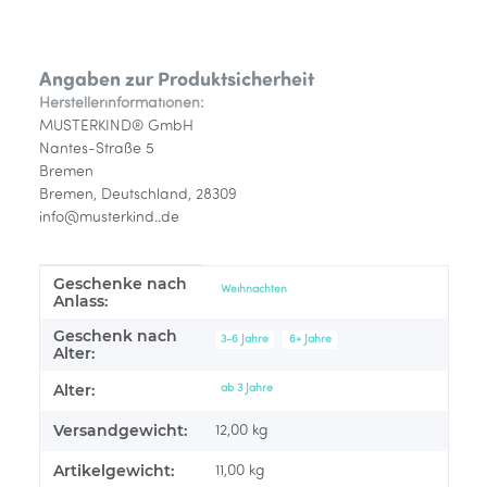
Angaben zur Produktsicherheit
Herstellerinformationen:
MUSTERKIND® GmbH
Nantes-Straße 5
Bremen
Bremen, Deutschland, 28309
info@musterkind..de
Geschenke nach
Produkteigenschaft
Wert
Weihnachten
Anlass:
Geschenk nach
3-6 Jahre
6+ Jahre
Alter:
Alter:
ab 3 Jahre
Versandgewicht:
12,00 kg
Artikelgewicht:
11,00
kg