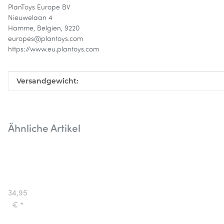
PlanToys Europe BV
Nieuwelaan 4
Hamme, Belgien, 9220
europes@plantoys.com
https://www.eu.plantoys.com
Produkteigenschaft
Wert
Versandgewicht:
Ähnliche Artikel
Plantoys
Geschirrset
Holz
34,95
Rund
€
*