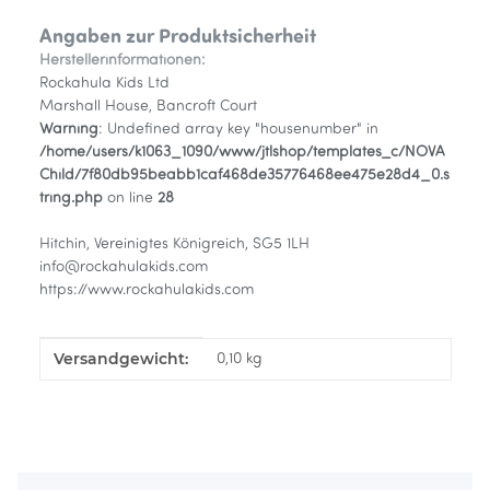
Angaben zur Produktsicherheit
Herstellerinformationen:
Rockahula Kids Ltd
Marshall House, Bancroft Court
Warning
: Undefined array key "housenumber" in
/home/users/k1063_1090/www/jtlshop/templates_c/NOVA
Child/7f80db95beabb1caf468de35776468ee475e28d4_0.s
tring.php
on line
28
Hitchin, Vereinigtes Königreich, SG5 1LH
info@rockahulakids.com
https://www.rockahulakids.com
Versandgewicht:
Produkteigenschaft
Wert
0,10 kg