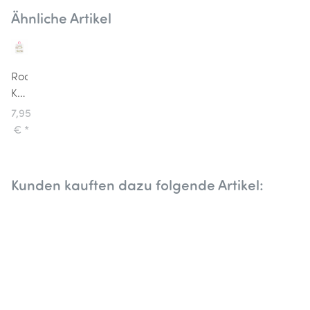
Ähnliche Artikel
Rockahula
Kids
Haarspangen
7,95
Magical
€
*
Rainbow
Regenbogen
Kunden kauften dazu folgende Artikel: