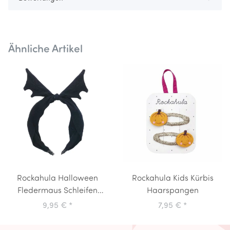
Ähnliche Artikel
Rockahula Halloween
Rockahula Kids Kürbis
Fledermaus Schleifen
Haarspangen
Haarreifen
9,95 €
*
7,95 €
*