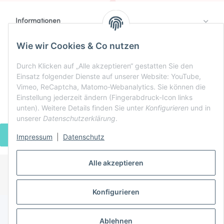
Informationen
Rechtlich
Wie wir Cookies & Co nutzen
Zahlung & Versand
Durch Klicken auf „Alle akzeptieren“ gestatten Sie den
Einsatz folgender Dienste auf unserer Website: YouTube,
Vimeo, ReCaptcha, Matomo-Webanalytics. Sie können die
Einstellung jederzeit ändern (Fingerabdruck-Icon links
unten). Weitere Details finden Sie unter
Konfigurieren
und in
unserer
Datenschutzerklärung
.
VERTRAG WIDERRUFEN
Impressum
|
Datenschutz
Alle akzeptieren
* Alle Preise inkl. gesetzlicher USt., zzgl.
Versand
Powered by
JTL-Shop
Konfigurieren
Ablehnen