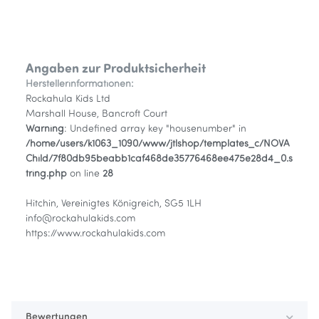
Angaben zur Produktsicherheit
Herstellerinformationen:
Rockahula Kids Ltd
Marshall House, Bancroft Court
Warning
: Undefined array key "housenumber" in
/home/users/k1063_1090/www/jtlshop/templates_c/NOVA
Child/7f80db95beabb1caf468de35776468ee475e28d4_0.s
tring.php
on line
28
Hitchin, Vereinigtes Königreich, SG5 1LH
info@rockahulakids.com
https://www.rockahulakids.com
Bewertungen