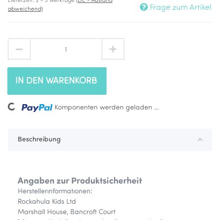
Lieferzeit:
2 - 3 Werktage
(DE - Ausland
Frage zum Artikel
abweichend)
IN DEN WARENKORB
ding...
Komponenten werden geladen ...
Beschreibung
Angaben zur Produktsicherheit
Herstellerinformationen:
Rockahula Kids Ltd
Marshall House, Bancroft Court