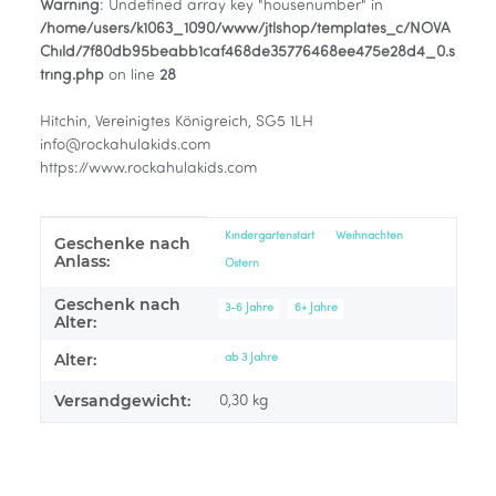
Warning
: Undefined array key "housenumber" in
/home/users/k1063_1090/www/jtlshop/templates_c/NOVA
Child/7f80db95beabb1caf468de35776468ee475e28d4_0.s
tring.php
on line
28
Hitchin, Vereinigtes Königreich, SG5 1LH
info@rockahulakids.com
https://www.rockahulakids.com
Produkteigenschaft
Wert
Kindergartenstart
Weihnachten
Geschenke nach
Anlass:
Ostern
Geschenk nach
3-6 Jahre
6+ Jahre
Alter:
Alter:
ab 3 Jahre
Versandgewicht:
0,30 kg