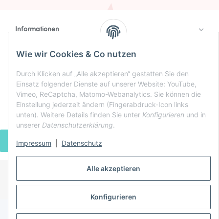
Informationen
Rechtlich
Wie wir Cookies & Co nutzen
Zahlung & Versand
Durch Klicken auf „Alle akzeptieren“ gestatten Sie den
Einsatz folgender Dienste auf unserer Website: YouTube,
Vimeo, ReCaptcha, Matomo-Webanalytics. Sie können die
Einstellung jederzeit ändern (Fingerabdruck-Icon links
unten). Weitere Details finden Sie unter
Konfigurieren
und in
unserer
Datenschutzerklärung
.
VERTRAG WIDERRUFEN
Impressum
|
Datenschutz
Alle akzeptieren
* Alle Preise inkl. gesetzlicher USt., zzgl.
Versand
Powered by
JTL-Shop
Konfigurieren