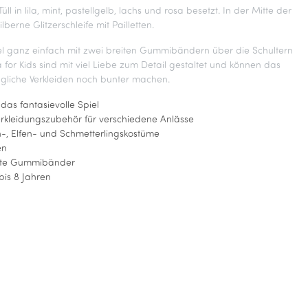
ll in lila, mint, pastellgelb, lachs und rosa besetzt. In der Mitte der
lberne Glitzerschleife mit Pailletten.
el ganz einfach mit zwei breiten Gummibändern über die Schultern
 for Kids sind mit viel Liebe zum Detail gestaltet und können das
ägliche Verkleiden noch bunter machen.
 das fantasievolle Spiel
erkleidungszubehör für verschiedene Anlässe
n-, Elfen- und Schmetterlingskostüme
en
eite Gummibänder
bis 8 Jahren