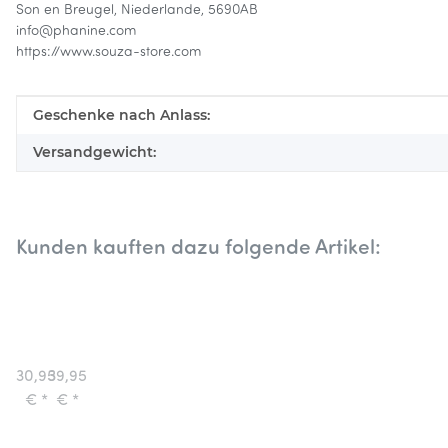
Son en Breugel, Niederlande, 5690AB
info@phanine.com
https://www.souza-store.com
Produkteigenschaft
Wert
Geschenke nach Anlass:
Versandgewicht:
Kunden kauften dazu folgende Artikel:
Great
Souza
Pretenders
Einhorn
Kinderkostüm
Cape
30,95
39,95
Prinzessin
Umhang
€
*
€
*
Umhang
Pink
mit