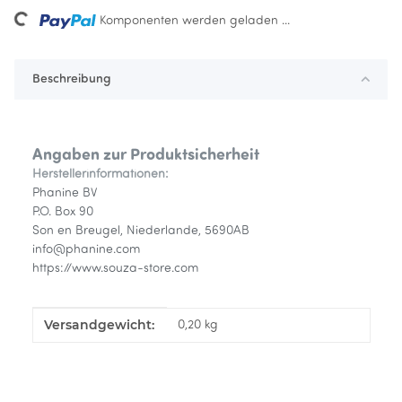
Loading...
Komponenten werden geladen ...
Beschreibung
Angaben zur Produktsicherheit
Herstellerinformationen:
Phanine BV
P.O. Box 90
Son en Breugel, Niederlande, 5690AB
info@phanine.com
https://www.souza-store.com
Versandgewicht:
Produkteigenschaft
Wert
0,20 kg