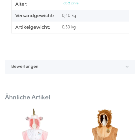
Alter:
Produkteigenschaft
Wert
ab 2 Jahre
Versandgewicht:
0,40 kg
Artikelgewicht:
0,30
kg
Bewertungen
Ähnliche Artikel