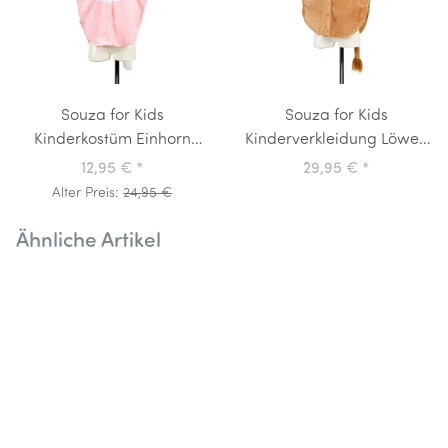
Souza for Kids
Souza for Kids
Kinderkostüm Einhorn
Kinderverkleidung Löwen
Umhang Cape
Umhang Peke
12,95 €
*
29,95 €
*
Alter Preis:
24,95 €
Ähnliche Artikel