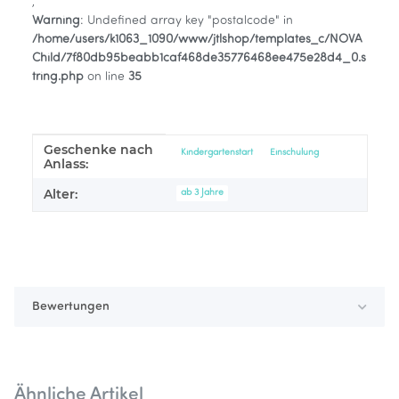
,
Warning
: Undefined array key "postalcode" in
/home/users/k1063_1090/www/jtlshop/templates_c/NOVA
Child/7f80db95beabb1caf468de35776468ee475e28d4_0.s
tring.php
on line
35
Geschenke nach
Produkteigenschaft
Wert
Kindergartenstart
Einschulung
Anlass:
Alter:
ab 3 Jahre
Bewertungen
Ähnliche Artikel