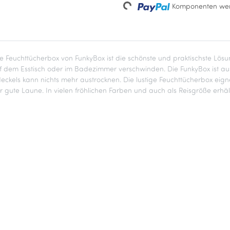
Loading...
Komponenten wer
e Feuchttücherbox von FunkyBox ist die schönste und praktischste Lösu
uf dem Esstisch oder im Badezimmer verschwinden. Die FunkyBox ist au
kels kann nichts mehr austrocknen. Die lustige Feuchttücherbox eigne
 gute Laune. In vielen fröhlichen Farben und auch als Reisgröße erhält