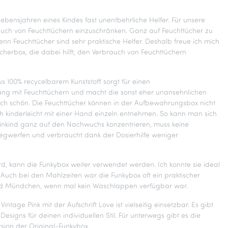
Lebensjahren eines Kindes fast unentbehrliche Helfer. Für unsere
rauch von Feuchttüchern einzuschränken. Ganz auf Feuchttücher zu
 denn Feuchttücher sind sehr praktische Helfer. Deshalb freue ich mich
cherbox, die dabei hilft, den Verbrauch von Feuchttüchern
s 100% recycelbarem Kunststoff sorgt für einen
g mit Feuchttüchern und macht die sonst eher unansehnlichen
ch schön. Die Feuchttücher können in der Aufbewahrungsbox nicht
h kinderleicht mit einer Hand einzeln entnehmen. So kann man sich
einkind ganz auf den Nachwuchs konzentrieren, muss keine
egwerfen und verbraucht dank der Dosierhilfe weniger
, kann die Funkybox weiter verwendet werden. Ich konnte sie ideal
. Auch bei den Mahlzeiten war die Funkybox oft ein praktischer
und Mündchen, wenn mal kein Waschlappen verfügbar war.
ntage Pink mit der Aufschrift Love ist vielseitig einsetzbar. Es gibt
signs für deinen individuellen Stil. Für unterwegs gibt es die
rsion der Original-Funkybox.