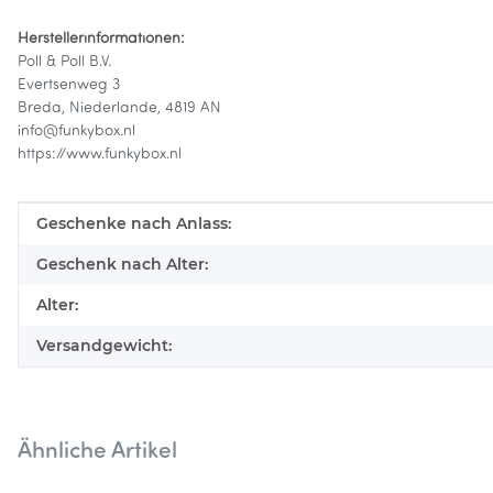
Herstellerinformationen:
Poll & Poll B.V.
Evertsenweg 3
Breda, Niederlande, 4819 AN
info@funkybox.nl
https://www.funkybox.nl
Produkteigenschaft
Wert
Geschenke nach Anlass:
Geschenk nach Alter:
Alter:
Versandgewicht:
Ähnliche Artikel