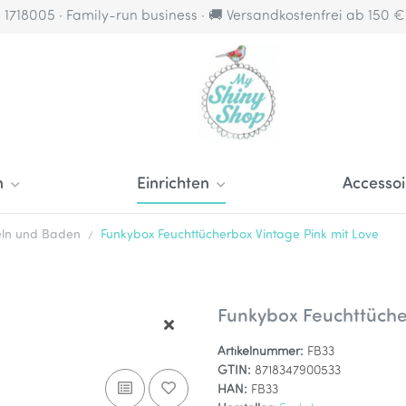
4 1718005 · Family-run business · 🚚 Versandkostenfrei ab 150 
n
Einrichten
Accessoi
eln und Baden
Funkybox Feuchttücherbox Vintage Pink mit Love
Funkybox Feuchttüche
Artikelnummer:
FB33
GTIN:
8718347900533
HAN:
FB33