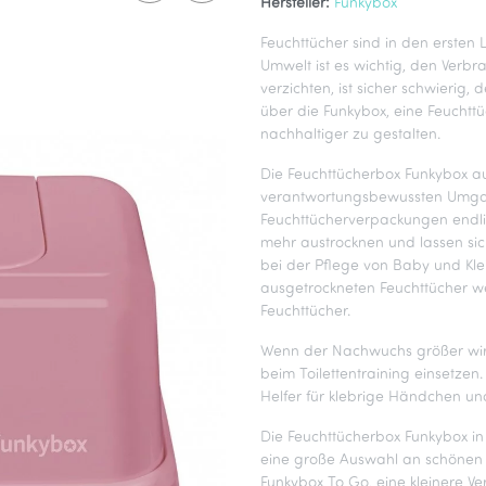
Hersteller:
Funkybox
Feuchttücher sind in den ersten 
Umwelt ist es wichtig, den Verb
verzichten, ist sicher schwierig,
über die Funkybox, eine Feuchttü
nachhaltiger zu gestalten.
Die Feuchttücherbox Funkybox au
verantwortungsbewussten Umgan
Feuchttücherverpackungen endli
mehr austrocknen und lassen sic
bei der Pflege von Baby und Kl
ausgetrockneten Feuchttücher w
Feuchttücher.
Wenn der Nachwuchs größer wird
beim Toilettentraining einsetzen
Helfer für klebrige Händchen 
Die Feuchttücherbox Funkybox in Vi
eine große Auswahl an schönen De
Funkybox To Go, eine kleinere Ve