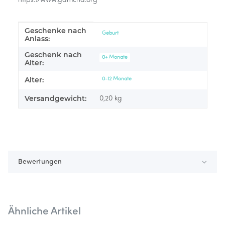
https://www.gamcha.org
Geschenke nach
Produkteigenschaft
Wert
Geburt
Anlass:
Geschenk nach
0+ Monate
Alter:
Alter:
0-12 Monate
Versandgewicht:
0,20 kg
Bewertungen
Ähnliche Artikel