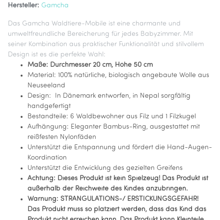
Hersteller:
Gamcha
Das Gamcha Waldtiere-Mobile ist eine charmante und
umweltfreundliche Bereicherung für jedes Babyzimmer. Mit
seiner Kombination aus praktischer Funktionalität und stilvollem
Design ist es die perfekte Wahl:
Maße: Durchmesser 20 cm, Höhe 50 cm
Material: 100% natürliche, biologisch angebaute Wolle aus
Neuseeland
Design: In Dänemark entworfen, in Nepal sorgfältig
handgefertigt
Bestandteile: 6 Waldbewohner aus Filz und 1 Filzkugel
Aufhängung: Eleganter Bambus-Ring, ausgestattet mit
reißfesten Nylonfäden
Unterstützt die Entspannung und fördert die Hand-Augen-
Koordination
Unterstützt die Entwicklung des gezielten Greifens
Achtung: Dieses Produkt ist kein Spielzeug! Das Produkt ist
außerhalb der Reichweite des Kindes anzubringen.
Warnung: STRANGULATIONS-/ ERSTICKUNGSGEFAHR!
Das Produkt muss so platziert werden, dass das Kind das
Produkt nicht erreichen kann. Das Produkt kann Kleinteile