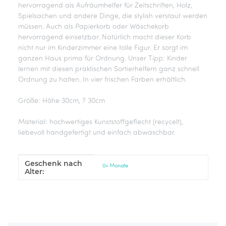
hervorragend als Aufräumhelfer für Zeitschriften, Holz,
Spielsachen und andere Dinge, die stylish verstaut werden
müssen. Auch als Papierkorb oder Wäschekorb
hervorragend einsetzbar. Natürlich macht dieser Korb
nicht nur im Kinderzimmer eine tolle Figur. Er sorgt im
ganzen Haus prima für Ordnung. Unser Tipp: Kinder
lernen mit diesen praktischen Sortierhelfern ganz schnell
Ordnung zu halten. In vier frischen Farben erhältlich.
Größe: Höhe 30cm, ? 30cm
Material: hochwertiges Kunststoffgeflecht (recycelt),
liebevoll handgefertigt und einfach abwaschbar.
Geschenk nach
Produkteigenschaft
Wert
0+ Monate
Alter: