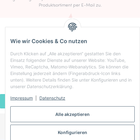
Produktsortiment per E-Mail zu.
Informationen
Rechtlich
Wie wir Cookies & Co nutzen
Zahlung & Versand
Durch Klicken auf „Alle akzeptieren“ gestatten Sie den
Einsatz folgender Dienste auf unserer Website: YouTube,
Vimeo, ReCaptcha, Matomo-Webanalytics. Sie können die
Einstellung jederzeit ändern (Fingerabdruck-Icon links
unten). Weitere Details finden Sie unter
Konfigurieren
und in
unserer
Datenschutzerklärung
.
Impressum
|
Datenschutz
VERTRAG WIDERRUFEN
Alle akzeptieren
* Alle Preise inkl. gesetzlicher USt., zzgl.
Versand
Konfigurieren
Powered by
JTL-Shop