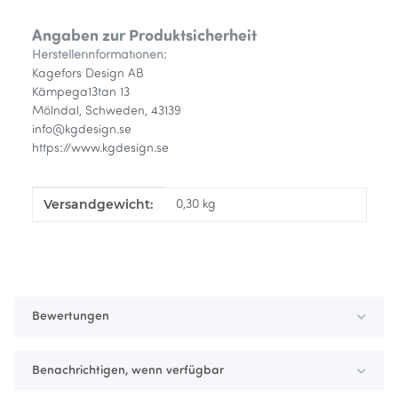
Angaben zur Produktsicherheit
Herstellerinformationen:
Kagefors Design AB
Kämpega13tan 13
Mölndal, Schweden, 43139
info@kgdesign.se
https://www.kgdesign.se
Versandgewicht:
Produkteigenschaft
Wert
0,30 kg
Bewertungen
Benachrichtigen, wenn verfügbar