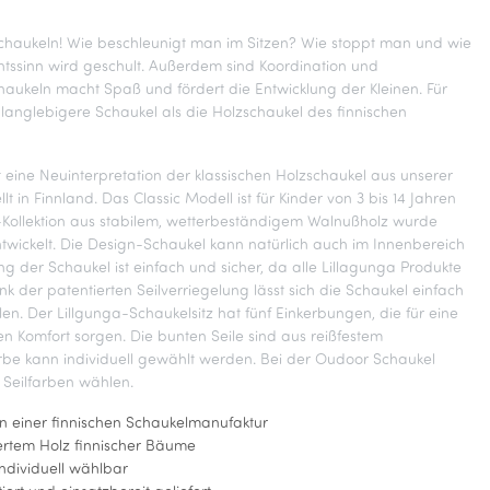
Schaukeln! Wie beschleunigt man im Sitzen? Wie stoppt man und wie
tssinn wird geschult. Außerdem sind Koordination und
aukeln macht Spaß und fördert die Entwicklung der Kleinen. Für
 langlebigere Schaukel als die Holzschaukel des finnischen
t eine Neuinterpretation der klassischen Holzschaukel aus unserer
lt in Finnland. Das Classic Modell ist für Kinder von 3 bis 14 Jahren
-Kollektion aus stabilem, wetterbeständigem Walnußholz wurde
ntwickelt. Die Design-Schaukel kann natürlich auch im Innenbereich
 der Schaukel ist einfach und sicher, da alle Lillagunga Produkte
nk der patentierten Seilverriegelung lässt sich die Schaukel einfach
n. Der Lillgunga-Schaukelsitz hat fünf Einkerbungen, die für eine
en Komfort sorgen. Die bunten Seile sind aus reißfestem
rbe kann individuell gewählt werden. Bei der Oudoor Schaukel
Seilfarben wählen.
in einer finnischen Schaukelmanufaktur
iertem Holz finnischer Bäume
ndividuell wählbar