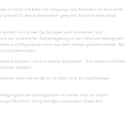
ssic in Eiche und Birke hat Lillagunga das Sortiment um eine echte
t speziell für den Außenbereich geeignet. Natürlich kann diese
st einfach und sicher. Die Schaukel wird vormontiert und
 der patentierten Seilverriegelung ist die Höhenverstellung sehr
ukelseile aus Polypropylen kann aus zehn Farben gewählt werden. Bei
nd trotzdem stabil.
festes Schaukeln und eine stabile Sitzposition. Das massive Echtholz
fizierten Wäldern.
erben, wenn die Kinder zu alt dafür sind. Ein nachhaltiges
Befestigungsset am Lieblingsbaum im Garten oder an einem
llagunga Marathon Swing Hangers verwenden. Diese drei