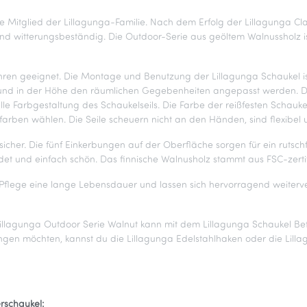
te Mitglied der Lillagunga-Familie. Nach dem Erfolg der Lillagunga Cla
und witterungsbeständig. Die Outdoor-Serie aus geöltem Walnussholz is
4 Jahren geeignet. Die Montage und Benutzung der Lillagunga Schaukel i
 und in der Höhe den räumlichen Gegebenheiten angepasst werden. Dank
uelle Farbgestaltung des Schaukelseils. Die Farbe der reißfesten Scha
rben wählen. Die Seile scheuern nicht an den Händen, sind flexibel u
icher. Die fünf Einkerbungen auf der Oberfläche sorgen für ein rutsch
ndet und einfach schön. Das finnische Walnusholz stammt aus FSC-zerti
Pflege eine lange Lebensdauer und lassen sich hervorragend weiterver
 Lillagunga Outdoor Serie Walnut kann mit dem Lillagunga Schaukel 
ängen möchten, kannst du die Lillagunga Edelstahlhaken oder die Li
rschaukel: