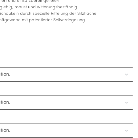
ert und einsatzbereit geliefert
nglebig, robust und witterungsbeständig
Schaukeln durch spezielle Riffelung der Sitzfläche
toffgewebe mit patentierter Seilverriegelung
tion.
tion.
tion.