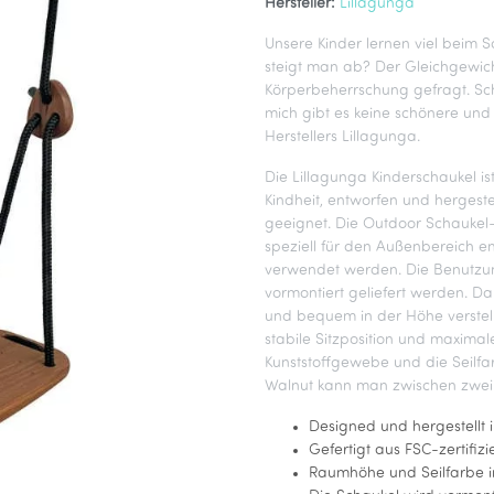
Hersteller:
Lillagunga
Unsere Kinder lernen viel beim 
steigt man ab? Der Gleichgewich
Körperbeherrschung gefragt. Sch
mich gibt es keine schönere und
Herstellers Lillagunga.
Die Lillagunga Kinderschaukel is
Kindheit, entworfen und hergestel
geeignet. Die Outdoor Schaukel
speziell für den Außenbereich e
verwendet werden. Die Benutzung
vormontiert geliefert werden. Da
und bequem in der Höhe verstelle
stabile Sitzposition und maximal
Kunststoffgewebe und die Seilfa
Walnut kann man zwischen zwei 
Designed und hergestellt 
Gefertigt aus FSC-zertifiz
Raumhöhe und Seilfarbe i