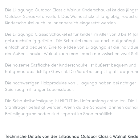
Die Lillagunga Outdoor Classic Walnut Kinderschaukel ist das jüngs
Outdoor-Schaukel erweitert. Das Walnussholz ist langlebig, robust 
Kinderschaukel auch im Innenbereich eingesetzt werden.
Die Lillagunga Classic Schaukel ist für Kinder im Alter von 3 bis 1
gebrauchsfertig geliefert. Die Schaukel muss nur noch aufgehängt
einfach und bequem. Eine tolle Idee von Lillagunga ist die individ
der Außenschaukel Walnut kann man jedoch nur zwischen zwei Seilfa
Die hölzerne Sitzfläche der Kinderschaukel ist äußerst bequem und s
hat genau das richtige Gewicht. Die Verarbeitung ist glatt, abgeru
Die hochwertigen Holzprodukte von Lillagunga haben bei richtiger 
Spielzeug mit langer Lebensdauer.
Die Schaukelbefestigung ist NICHT im Lieferumfang enthalten. Die
Stahlträger befestigt werden. Wenn du die Schaukel drinnen aufh
Befestigungsmethoden sind separat im Shop erhältlich.
Technische Details von der Lillagunga Outdoor Classic Walnut Kinde