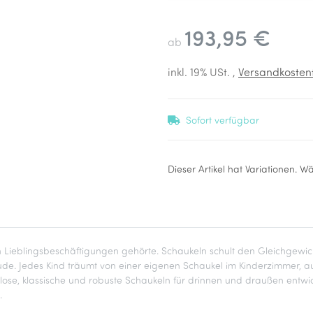
193,95 €
ab
inkl. 19% USt. ,
Versandkostenf
Sofort verfügbar
x
Dieser Artikel hat Variationen. W
 Lieblingsbeschäftigungen gehörte. Schaukeln schult den Gleichgewicht
eude. Jedes Kind träumt von einer eigenen Schaukel im Kinderzimmer, a
zeitlose, klassische und robuste Schaukeln für drinnen und draußen entwic
.