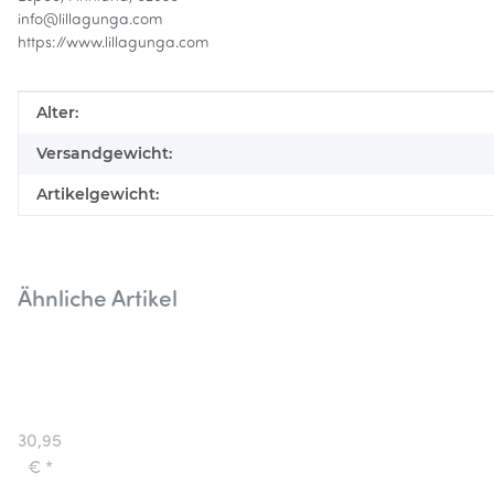
info@lillagunga.com
https://www.lillagunga.com
Produkteigenschaft
Wert
Alter:
Versandgewicht:
Artikelgewicht:
Ähnliche Artikel
Lillagunga
Befestigungsset
für
30,95
Outdoor
€
*
Classic