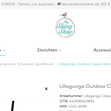
4 1718005 · Family-run business · 🚚 Versandkostenfrei ab 150 
n
Einrichten
Accessoi
ttergerüste, Schaukeln, Spielhäuser
Lillagunga Outdoor Classic Waln
Lillagunga Outdoor C
Artikelnummer:
Lillagunga Class
GTIN:
6430064323892
HAN:
LGCL-W01N