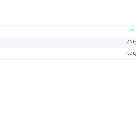
ab 3 J
1,83 k
1,52
k