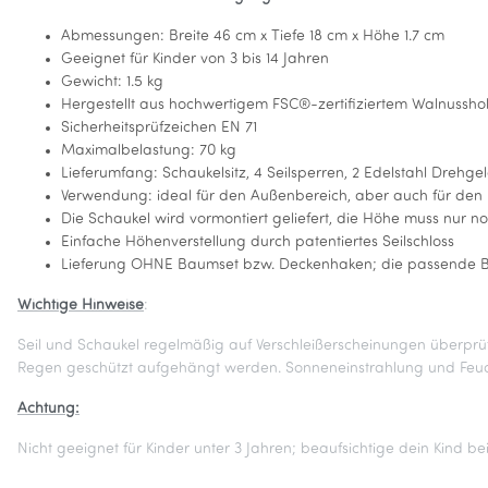
Abmessungen: Breite 46 cm x Tiefe 18 cm x Höhe 1.7 cm
Geeignet für Kinder von 3 bis 14 Jahren
Gewicht: 1.5 kg
Hergestellt aus hochwertigem FSC®-zertifiziertem Walnusshol
Sicherheitsprüfzeichen EN 71
Maximalbelastung: 70 kg
Lieferumfang: Schaukelsitz, 4 Seilsperren, 2 Edelstahl Drehgel
Verwendung: ideal für den Außenbereich, aber auch für den
Die Schaukel wird vormontiert geliefert, die Höhe muss nur no
Einfache Höhenverstellung durch patentiertes Seilschloss
Lieferung OHNE Baumset bzw. Deckenhaken; die passende Bef
Wichtige Hinweise
:
Seil und Schaukel regelmäßig auf Verschleißerscheinungen überprüf
Regen geschützt aufgehängt werden. Sonneneinstrahlung und Feuch
Achtung:
Nicht geeignet für Kinder unter 3 Jahren; beaufsichtige dein Kind 