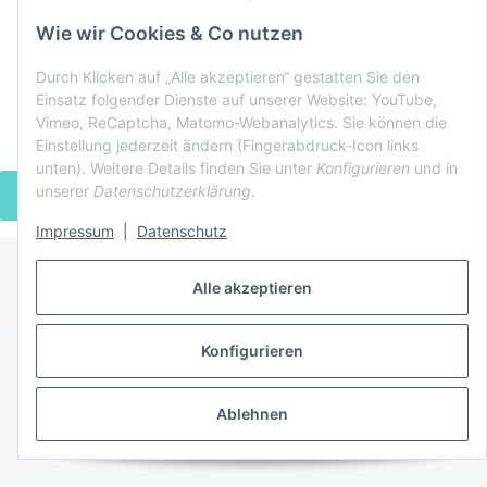
Zahlung & Versand
Wie wir Cookies & Co nutzen
Durch Klicken auf „Alle akzeptieren“ gestatten Sie den
Einsatz folgender Dienste auf unserer Website: YouTube,
Vimeo, ReCaptcha, Matomo-Webanalytics. Sie können die
Einstellung jederzeit ändern (Fingerabdruck-Icon links
unten). Weitere Details finden Sie unter
Konfigurieren
und in
unserer
Datenschutzerklärung
.
VERTRAG WIDERRUFEN
Impressum
|
Datenschutz
Alle akzeptieren
* Alle Preise inkl. gesetzlicher USt., zzgl.
Versand
Powered by
JTL-Shop
Konfigurieren
Ablehnen