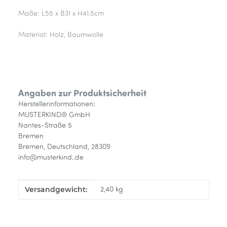
Maße: L55 x B31 x H41.5cm
Material: Holz, Baumwolle
Angaben zur Produktsicherheit
Herstellerinformationen:
MUSTERKIND® GmbH
Nantes-Straße 5
Bremen
Bremen, Deutschland, 28309
info@musterkind..de
Versandgewicht:
Produkteigenschaft
Wert
2,40 kg