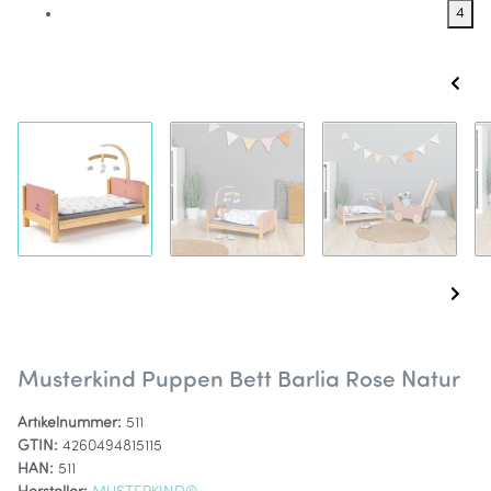
4
Musterkind Puppen Bett Barlia Rose Natur
Artikelnummer:
511
GTIN:
4260494815115
HAN:
511