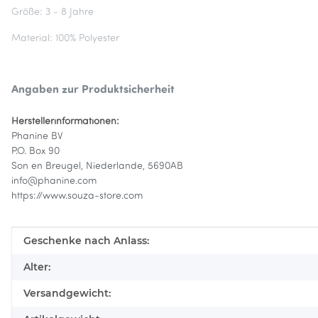
Größe: 3 - 8 Jahre
Material: 100% Polyester
Angaben zur Produktsicherheit
Herstellerinformationen:
Phanine BV
P.O. Box 90
Son en Breugel, Niederlande, 5690AB
info@phanine.com
https://www.souza-store.com
Produkteigenschaft
Wert
Geschenke nach Anlass:
Alter:
Versandgewicht: