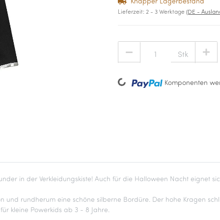
Knapper Lagerbestand
Lieferzeit:
2 - 3 Werktage
(DE - Ausla
Stk
Komponenten wer
Loading...
under in der Verkleidungskiste! Auch für die Halloween Nacht eignet si
 und rundherum eine schöne silberne Bordüre. Der hohe Kragen schließ
ür kleine Powerkids ab 3 - 8 Jahre.