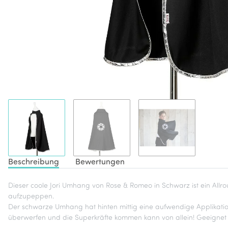
Beschreibung
Bewertungen
Dieser coole Jori Umhang von Rose & Romeo in Schwarz ist ein Allro
aufzupeppen.
Der schwarze Umhang hat hinten mittig eine aufwendige Applikation
überwerfen und die Superkräfte kommen kann von allein! Geeignet f