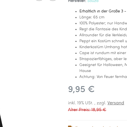
Hersteller:
Souza
Erhältlich in der Größe 3 -
Länge: 65 cm
100% Polyester; nur Hand
Regt die Fantasie des Kin
Allrounder für die Verkleid
Peppt ein Kostüm schnell 
Kinderkostüm Umhang hat h
Cape ist rundum mit einer 
Strapazierfähiges, aber le
Geeignet für Halloween, M
Hause
Achtung: Von Feuer fernhal
9,95 €
inkl. 19% USt. , zzgl.
Versand
Alter Preis: 18,95 €