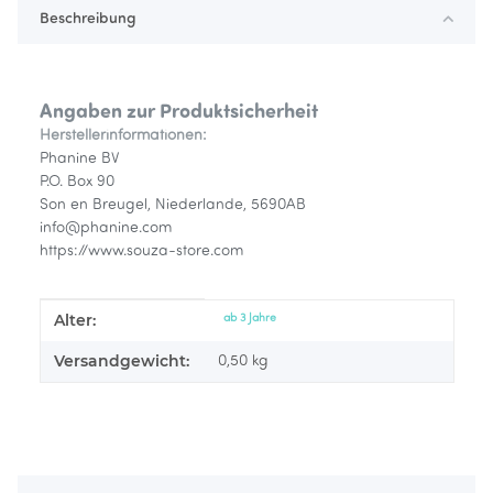
Beschreibung
Angaben zur Produktsicherheit
Herstellerinformationen:
Phanine BV
P.O. Box 90
Son en Breugel, Niederlande, 5690AB
info@phanine.com
https://www.souza-store.com
Alter:
Produkteigenschaft
Wert
ab 3 Jahre
Versandgewicht:
0,50 kg