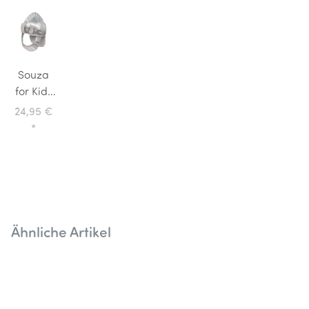
Souza
for Kids
Kostümzubehör
24,95 €
Ritterhelm
*
Ramon
Ähnliche Artikel