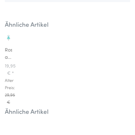
Ähnliche Artikel
Rose
and
Romeo
19,95
Kinderverkleidung
€
*
Elfenkostüm
Alter
Kleid
Preis:
Laura
29,95
€
Ähnliche Artikel