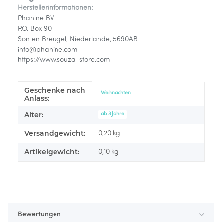
Herstellerinformationen:
Phanine BV
P.O. Box 90
Son en Breugel, Niederlande, 5690AB
info@phanine.com
https://www.souza-store.com
Geschenke nach
Produkteigenschaft
Wert
Weihnachten
Anlass:
Alter:
ab 3 Jahre
Versandgewicht:
0,20 kg
Artikelgewicht:
0,10
kg
Bewertungen