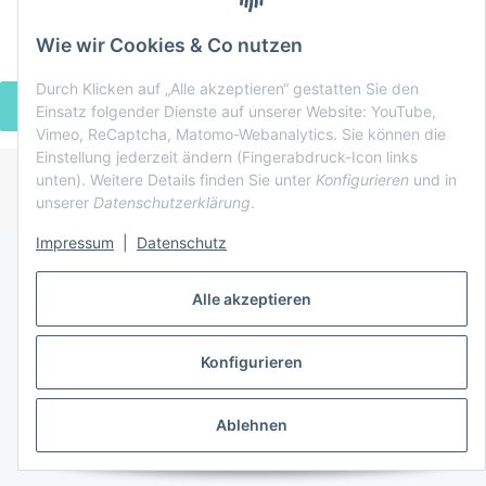
Wie wir Cookies & Co nutzen
Durch Klicken auf „Alle akzeptieren“ gestatten Sie den
VERTRAG WIDERRUFEN
Einsatz folgender Dienste auf unserer Website: YouTube,
Vimeo, ReCaptcha, Matomo-Webanalytics. Sie können die
Einstellung jederzeit ändern (Fingerabdruck-Icon links
unten). Weitere Details finden Sie unter
Konfigurieren
und in
* Alle Preise inkl. gesetzlicher USt., zzgl.
Versand
unserer
Datenschutzerklärung
.
Powered by
JTL-Shop
Impressum
|
Datenschutz
Alle akzeptieren
Konfigurieren
Ablehnen